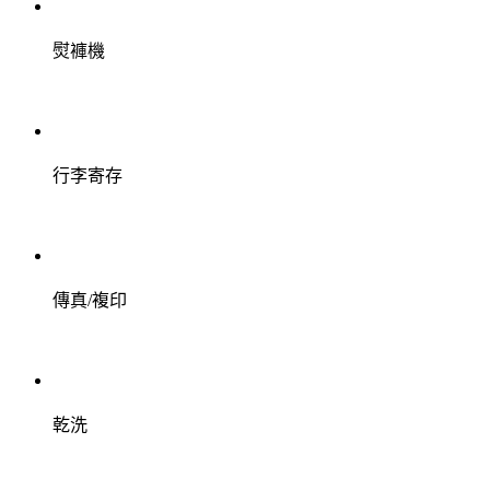
熨褲機
行李寄存
傳真/複印
乾洗