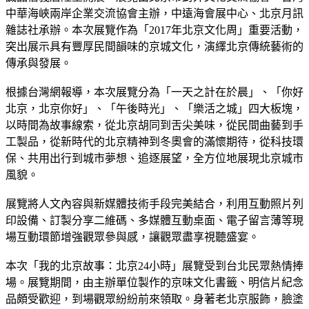
中華海峽兩岸企業交流協會主辦，中遠海會展中心、北京月訊
雜誌社承辦。本次展覽作為「2017年北京文化周」重要活動，
突出展示具有豐厚民間韻味的京城文化，演繹北京傳統藝術的
傳承與發展。
根據台灣網報導，本次展覽分為「一天之計在於晨」、「你好
北京，北京你好」、「午後時光」、「樂活之城」四大板塊，
以時間為故事線索，從北京胡同到舌尖美味，從民間曲藝到手
工製品，從新時代的北京精神到冬奧會的滿懷期待，從科技環
保、共用出行到城市夢想、追逐展望，全方位地展現北京城市
風貌。
展覽將人文內容與新媒體技術手段完美結合，利用互動照片列
印設備、訂製分享二維碼、多媒體互動桌面、電子留言薄等現
場互動環節增強觀眾參與感，讓觀眾盡享視聽盛宴。
本次「我的北京故事：北京24小時」展覽受到台北民眾熱情捧
場。展覽期間，由主辦單位製作的京味文化書籤、明信片紀念
品頗受歡迎，到場觀眾紛紛前來領取。身著老北京服飾，臉塗