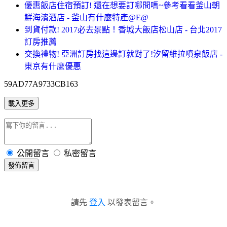
優惠飯店住宿預訂! 還在想要訂哪間嗎~參考看看釜山朝
鮮海濱酒店 - 釜山有什麼特產@E@
到貨付款! 2017必去景點！香城大飯店松山店 - 台北2017
訂房推薦
交換禮物! 亞洲訂房找這邊訂就對了!汐留維拉噴泉飯店 -
東京有什麼優惠
59AD77A9733CB163
載入更多
公開留言
私密留言
發佈留言
請先
登入
以發表留言。