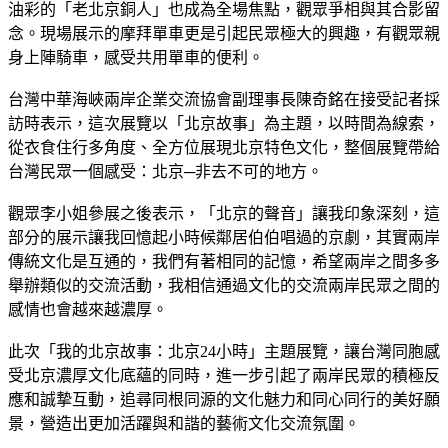
油彩的「老北京銅人」也成為全場焦點，觀眾爭相與其合影留
念。現場展示的摩拜單車更是引起民眾極大的興趣，有觀眾親
身上陣騎車，感受共用單車的便利。
台灣中華海峽兩岸企業交流協會副理事長陳奇銘在接受記者採
訪時表示，這次展覽以「北京故事」為主題，以時間為線索，
從衣食住行多角度、全方位展現北京特色文化，整個展覽帶給
台灣民眾一個感受：北京─非去不可的地方。
觀眾李小姐參展之後表示，「北京的聲音」讓我印象深刻，這
部分的展示讓我回憶起小時候鄰居伯伯唱過的京劇，其實兩岸
傳統文化是互通的，我們有著相同的記憶，希望兩岸之間多多
舉辦類似的交流活動，我相信通過文化的交流兩岸民眾之間的
感情也會越來越濃厚。
此次「我的北京故事：北京24小時」主題展覽，讓台灣同胞感
受北京濃厚文化底蘊的同時，進一步引起了兩岸民眾的積極反
應和誠摯互動，追尋同根同源的文化魅力和同心同行的美好願
景，營造出更加活躍與和諧的藝術文化交流氛圍。