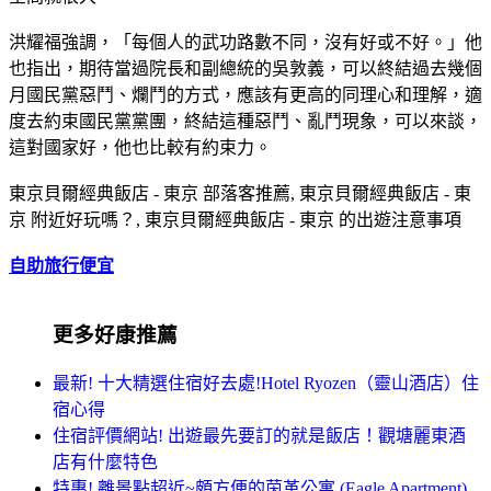
洪耀福強調，「每個人的武功路數不同，沒有好或不好。」他
也指出，期待當過院長和副總統的吳敦義，可以終結過去幾個
月國民黨惡鬥、爛鬥的方式，應該有更高的同理心和理解，適
度去約束國民黨黨團，終結這種惡鬥、亂鬥現象，可以來談，
這對國家好，他也比較有約束力。
東京貝爾經典飯店 - 東京 部落客推薦, 東京貝爾經典飯店 - 東
京 附近好玩嗎？, 東京貝爾經典飯店 - 東京 的出遊注意事項
自助旅行便宜
更多好康推薦
最新! 十大精選住宿好去處!Hotel Ryozen（靈山酒店）住
宿心得
住宿評價網站! 出遊最先要訂的就是飯店！觀塘麗東酒
店有什麼特色
特惠! 離景點超近~頗方便的茵革公寓 (Eagle Apartment)