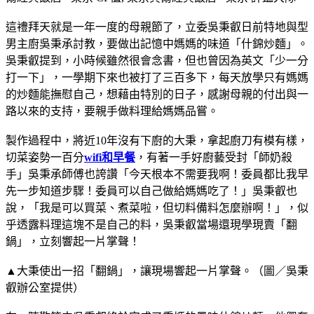
這禮拜天就是一年一度的母親節了，立委吳秉叡日前特地與型
男主廚吳秉承討教，要做出記憶中媽媽的味道「什錦炒麵」。
吳秉叡提到，小時候雖然很會念書，但也曾因為英文「少一分
打一下」，一學期下來也被打了三百多下，每天放學只有媽媽
的炒麵能撫慰自己，想藉由特別的日子，感謝母親的付出與一
路以來的支持，要親手做料理給媽媽品嘗。
製作過程中，將近10年沒有下廚的大秉，拿起廚刀有模有樣，
切菜姿勢一百分
wifi和早餐
，有著一手好廚藝受封「師奶殺
手」吳秉承師傅也誇讚「今天根本不需要我啊！委員都比我早
先一步知道步驟！委員可以自己做給媽媽吃了！」吳秉叡也
說，「我是可以買菜、煮菜啦，但切料備料怎麼辦啊！」，似
乎透露料理這塊不是自己的料，吳秉叡當場還現學現賣「翻
鍋」，立刻響起一片掌聲！
▲大秉使出一招「翻鍋」，讓現場響起一片掌聲。（圖／吳秉
叡辦公室提供）