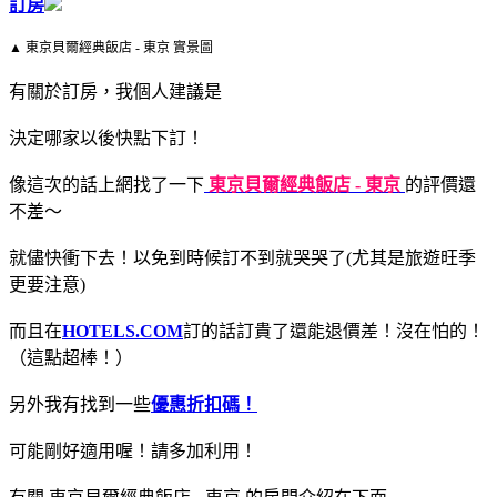
訂房
▲ 東京貝爾經典飯店 - 東京 實景圖
有關於訂房，我個人建議是
決定哪家以後快點下訂！
像這次的話上網找了一下
東京貝爾經典飯店 - 東京
的評價還
不差～
就儘快衝下去！以免到時候訂不到就哭哭了(尤其是旅遊旺季
更要注意)
而且在
HOTELS.COM
訂的話訂貴了還能退價差！沒在怕的！
（這點超棒！）
另外我有找到一些
優惠折扣碼！
可能剛好適用喔！請多加利用！