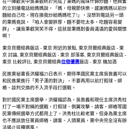
在一陣歡笑中吳秉叡終於完成了秉媽的風味什錦炒麵，他興奮
的立刻播電話給媽媽說，「媽，母親節快樂，感謝媽媽以前炒
麵給自己吃，現在換我炒給媽媽吃了!」，沒想到電話另一頭
的秉媽竟說，「咱人會變胖厚，麵不要吃太多，吃麵容易變
胖」，讓吳秉叡哭笑不得，這就是秉媽對委員滿滿的愛與關懷
啊！
東京貝爾經典飯店 - 東京 附近的景點, 東京貝爾經典飯店 - 東
京 討論, 東京貝爾經典飯店 - 東京 部落客, 東京貝爾經典飯店 -
東京 比較評比, 東京貝爾經典
住宿優惠
飯店 - 東京 機加酒
民進黨祕書長洪耀福25日表示，期待準國民黨主席吳敦義可以
和民進黨進行「男子漢的對決」，不要再用以前打假球、綁
樁、談判交換的不入流手段打選戰。
對於國民黨主席選舉，洪耀福認為，吳敦義和現任主席洪秀柱
打了一場不對稱的選戰，打假球、側翼攻擊、請客、綁樁等國
民黨傳統選舉方式都用上了，洪秀柱比較老實，但身為黨主席
也不應該放任黨員綁樁、請客、人頭黨員，黨中央完全沒有辦
法遏止這種選風。