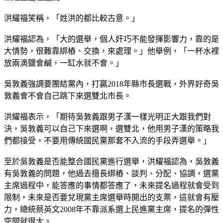
洪耀福笑稱，「姓洪的都比較古意。」
洪耀福認為，「大的選舉，個人奸巧不能發揮影響力，靠的是
大情勢，很難靠綁樁、交換，來處理。」他舉例，「一杯水裡
放兩滴鹽會鹹，一缸水就不會。」
吳敦義強調要團結黨內，打贏2018年縣市長選戰，外界好奇吳
敦義會不會自己跳下來選雙北市長。
洪耀福表示，「期待吳敦義跟男子漢一樣光明正大跟我們對
決，吳敦義可以自己下來選啊，選雙北，他用男子漢的策略我
們都接受，不要用傳統國民黨那套不入流的手段弄選舉。」
至於吳敦義是否能整合國民黨進行選舉，洪耀福認為，吳敦義
有吳敦義的問題，他過去擅長綁樁、談判、分配、協調，選黨
主席過程中，能答應的事情都答應了，未來提名過程就會受到
限制，未來是否要兌現黨主席選舉時開出的支票，這就會有壓
力，總統蔡英文2008年不靠派系選上民進黨主席，提名的彈性
空間就很大。