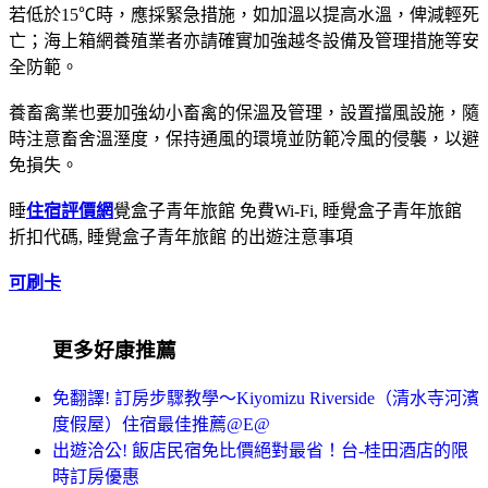
若低於15℃時，應採緊急措施，如加溫以提高水溫，俾減輕死
亡；海上箱網養殖業者亦請確實加強越冬設備及管理措施等安
全防範。
養畜禽業也要加強幼小畜禽的保溫及管理，設置擋風設施，隨
時注意畜舍溫溼度，保持通風的環境並防範冷風的侵襲，以避
免損失。
睡
住宿評價網
覺盒子青年旅館 免費Wi-Fi, 睡覺盒子青年旅館
折扣代碼, 睡覺盒子青年旅館 的出遊注意事項
可刷卡
更多好康推薦
免翻譯! 訂房步驟教學～Kiyomizu Riverside（清水寺河濱
度假屋）住宿最佳推薦@E@
出遊洽公! 飯店民宿免比價絕對最省！台-桂田酒店的限
時訂房優惠