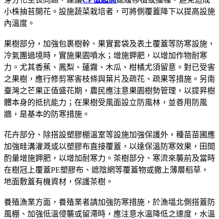
小株抽苔開花。設施蔬菜栽培者，可將側覆蓋降下以提高設施
內溫度。
果樹部分，加強包裹樹幹、果實套袋及表土覆蓋等防寒設施，
冷氣團過境時，實施果園噴水；增施鉀肥，以增加作物耐寒
力。尤其香蕉、鳳梨、蓮霧、木瓜、柑橘尤須留意。對已受害
之果樹，應行修剪寒害枝條與葉片及疏花、疏果等措施。另南
臺灣之芒果正值盛花期，農民應注意果園樹勢管理，以提昇樹
體本身的抵抗能力；在果樹受風面設立防風林，並善用防風
牆，是基本的防寒措施。
花卉部分、除搭設塑膠棚溫室等設施加強保護外，種苗苗圃應
加強畦溝灌溉或以塑膠布直接覆蓋，以達保溫防寒效果，田間
酌量增施鉀肥，以增加耐寒力。茶樹部分、寒流來襲前及當時
在樹冠上覆蓋PE塑膠布、遮陰網等覆蓋物或撒上薄層稻草，
地面敷蓋有機資材，保護茶樹。
養殖漁業方面，養殖業者請加強防寒措施，於漁塭北側搭蓋防
風棚、加強低溫侵襲或留滯時，應注意水溫降低之速度，水溫