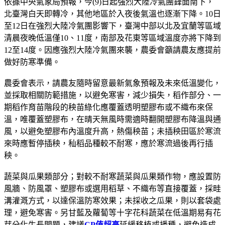
依據中央氣象局預報，今(9)日起強烈大陸冷氣團鋒面南下，
北臺灣白天即轉冷，其他地區於入夜後氣溫也逐漸下降。10日
至12日在強烈大陸冷氣團影響下，臺灣中部以北及宜蘭等區域
清晨夜晚低溫僅10、11度，南部及花東等區域溫度亦將下降到
12至14度。因應強烈大陸冷氣團來襲，農委會籲請農友應提前
做好防寒準備。
農委會表示，請農友隨時留意最新氣象預報及未來低溫變化，
並採取相關防範措施，以避免寒害，減少損失，稻作部分、一
期稻作育苗階段的秧苗綠化應覆蓋透明塑膠布或不織布來保
溫，唯覆蓋塑膠布，在晴天無風時需適時翻開塑膠布降溫與通
風，以避免塑膠布內溫度升高，熱傷秧苗；未插秧田區於寒流
來時應暫停插秧，秈稻品種較不耐寒，應於寒流過後再行插
秧。
蔬菜與瓜果類部分；對較不耐寒蔬菜與瓜果類作物，應設置防
風牆、防風罩、塑膠布或選用稻草、不織布等直接覆蓋，採畦
溝灌溉方式，以達保溫防寒效果；未採收之瓜果，則以套袋處
理，避免寒害。另甘藍及蘿蔔等十字花科蔬菜在低溫期易有花
芽分化生長問題，建議
CP值超高
延緩移植或播種，避免造成