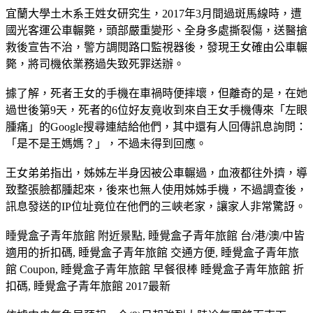
宜蘭大學土木系王姓女研究生，2017年3月間過斑馬線時，遭
國光客運公車輾斃，頭部嚴重變形、全身多處撕裂傷，送醫搶
救後宣告不治，警方調閱路口監視器後，發現王女確由公車輾
斃，將司機依業務過失致死罪送辦。
據了解，死者王女的手機在車禍時便摔壞，但離奇的是，在她
過世後第9天，死者的6位好友竟收到來自王女手機傳來「左眼
腫痛」的Google搜尋連結給他們，其中還有人回傳訊息詢問：
「是不是王媽媽？」，不過未得到回應。
王女弟弟指出，姊姊左半身因被公車輾過，血液都往外擠，導
致整張臉都腫起來，後來也無人使用姊姊手機，不過調查後，
訊息發送的IP位址竟位在他們的三峽老家，讓家人非常驚訝。
睡覺盒子青年旅館 附近景點, 睡覺盒子青年旅館 台/港/澳/中皆
適用的折扣碼, 睡覺盒子青年旅館 交通方便, 睡覺盒子青年旅
館 Coupon, 睡覺盒子青年旅館 早餐很棒 睡覺盒子青年旅館 折
扣碼, 睡覺盒子青年旅館 2017最新