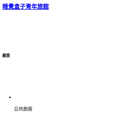
睡覺盒子青年旅館
廚房
公共廚房