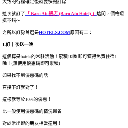
大致的行程確定後就要快點訂房
這次就訂了
「 Baro Ato飯店 (Baro Ato Hotel) 」
這間，價格還
挺不錯～
之所以訂房首選是
HOTELS.COM
原因有二：
1.訂十次送一晚
這個算是hotels的常駐活動！累積10晚 即可獲得免費住宿1
晚！(無使用優惠碼即可累積)
如果找不到優惠碼的話
直接下訂就對了！
這樣就等於10%的優惠！
比一般使用優惠碼的情況還省！
對於常出遊的朋友相當適用！