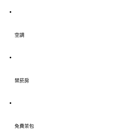
空調
禁菸房
免費茶包