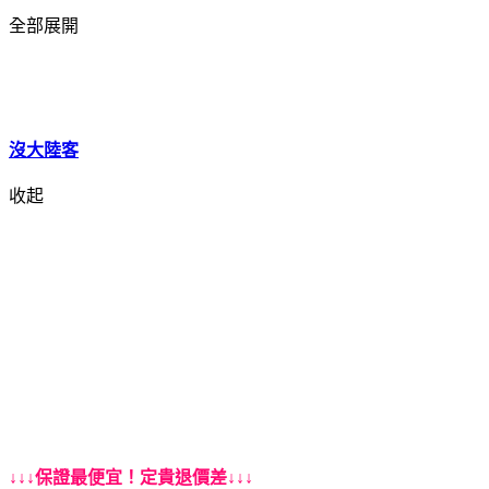
全部展開
沒大陸客
收起
↓↓↓保證最便宜！定貴退價差↓↓↓