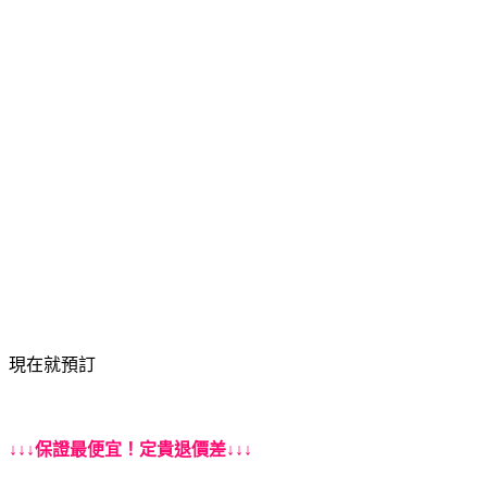
現在就預訂
↓↓↓保證最便宜！定貴退價差↓↓↓