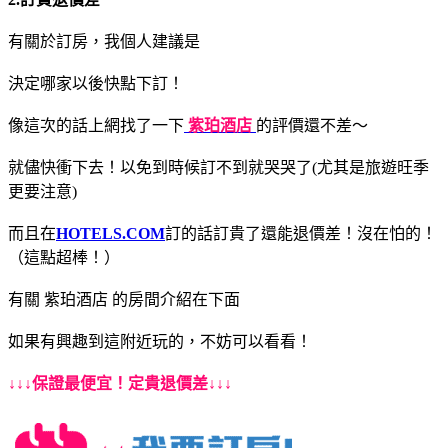
有關於訂房，我個人建議是
決定哪家以後快點下訂！
像這次的話上網找了一下
紫珀酒店
的評價還不差～
就儘快衝下去！以免到時候訂不到就哭哭了(尤其是旅遊旺季
更要注意)
而且在
HOTELS.COM
訂的話訂貴了還能退價差！沒在怕的！
（這點超棒！）
有關 紫珀酒店 的房間介紹在下面
如果有興趣到這附近玩的，不妨可以看看！
↓↓↓保證最便宜！定貴退價差↓↓↓