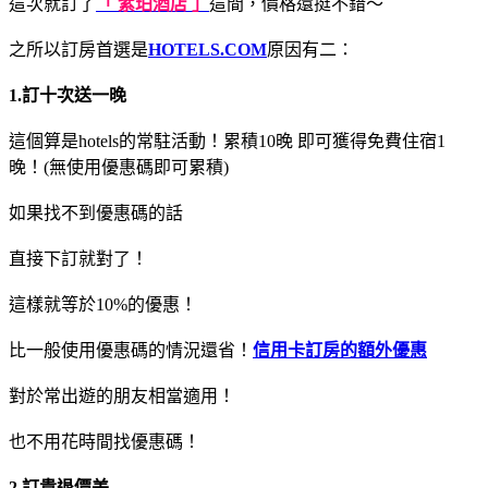
這次就訂了
「 紫珀酒店 」
這間，價格還挺不錯～
之所以訂房首選是
HOTELS.COM
原因有二：
1.訂十次送一晚
這個算是hotels的常駐活動！累積10晚 即可獲得免費住宿1
晚！(無使用優惠碼即可累積)
如果找不到優惠碼的話
直接下訂就對了！
這樣就等於10%的優惠！
比一般使用優惠碼的情況還省！
信用卡訂房的額外優惠
對於常出遊的朋友相當適用！
也不用花時間找優惠碼！
2.訂貴退價差