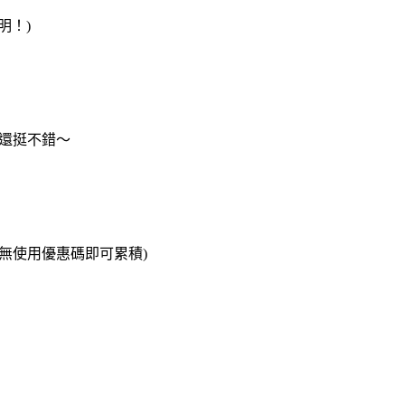
明！)
還挺不錯～
！(無使用優惠碼即可累積)