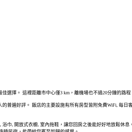
最佳選擇。 這裡距離市中心僅3 km，離機場也不過20分鐘的
好評。 飯店的主要設施有所有房型皆附免費WiFi, 每日客房清
, 浴巾, 開放式衣櫥, 室內拖鞋，讓您回房之後能好好地放鬆休
洗洗睡民宿，能帶給您賓至如歸的感覺。