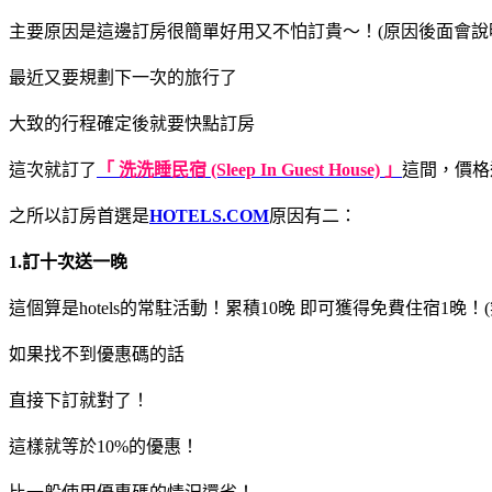
主要原因是這邊訂房很簡單好用又不怕訂貴～！(原因後面會說
最近又要規劃下一次的旅行了
大致的行程確定後就要快點訂房
這次就訂了
「 洗洗睡民宿 (Sleep In Guest House) 」
這間，價格
之所以訂房首選是
HOTELS.COM
原因有二：
1.訂十次送一晚
這個算是hotels的常駐活動！累積10晚 即可獲得免費住宿1晚
如果找不到優惠碼的話
直接下訂就對了！
這樣就等於10%的優惠！