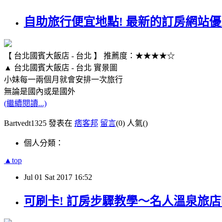
自助旅行便宜地點! 最新的訂房網站優
【 台北國賓大飯店 - 台北 】 推薦度：★★★★☆
▲ 台北國賓大飯店 - 台北 實景圖
小妹每一兩個月就會安排一次旅行
無論是國內或是國外
(繼續閱讀...)
Bartvedt1325 發表在
痞客邦
留言
(0)
人氣(
)
個人分類：
▲top
Jul
01
Sat
2017
16:52
可刷卡! 訂房步驟教學～名人溫泉旅