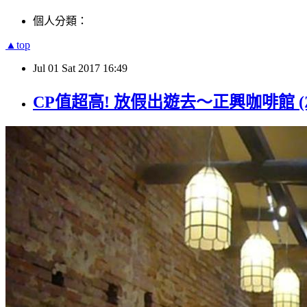
個人分類：
▲top
Jul
01
Sat
2017
16:49
CP值超高! 放假出遊去～正興咖啡館 (Zhen