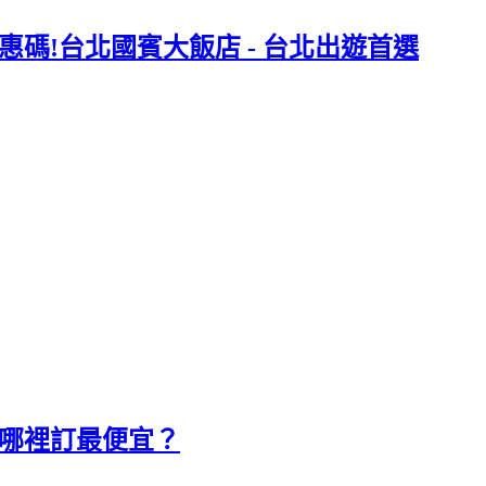
惠碼!台北國賓大飯店 - 台北出遊首選
店哪裡訂最便宜？